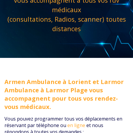
vous accompagnent à tous vos rdv
médicaux
(consultations, Radios, scanner) toutes
distances
Armen Ambulance à Lorient et Larmor
Ambulance à Larmor Plage vous
accompagnent pour tous vos rendez-
vous médicaux.
Vous pouvez programmer tous vos déplacements en
réservant par téléphone ou
en ligne
et nous
répondons à toutes vos demandes :