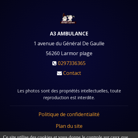
A3 AMBULANCE
1 avenue du Général De Gaulle
56260
Larmor plage
0297336365
Contact
Les photos sont des propriétés intellectuelles, toute
reproduction est interdite.
Politique de confidentialité
Plan du site
Mentions légales
Ce site utilise des cookies et vous donne le controle sur ceux que